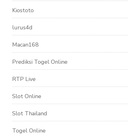
Kiostoto
lurus4d
Macan168
Prediksi Togel Online
RTP Live
Slot Online
Slot Thailand
Togel Online