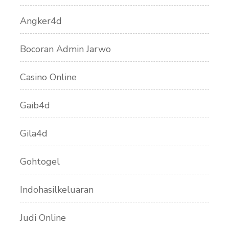
Angker4d
Bocoran Admin Jarwo
Casino Online
Gaib4d
Gila4d
Gohtogel
Indohasilkeluaran
Judi Online