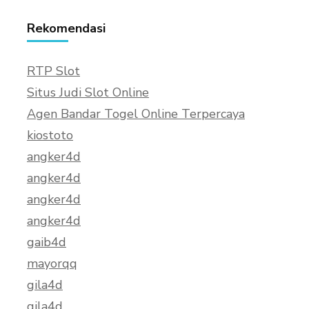
Rekomendasi
RTP Slot
Situs Judi Slot Online
Agen Bandar Togel Online Terpercaya
kiostoto
angker4d
angker4d
angker4d
angker4d
gaib4d
mayorqq
gila4d
gila4d