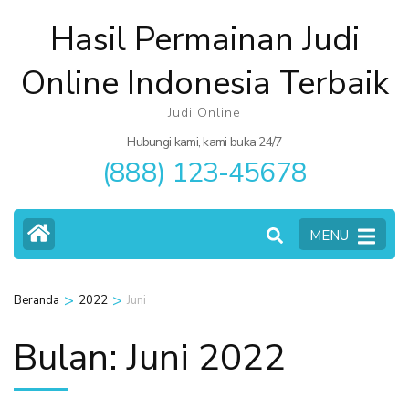
Lompat
Hasil Permainan Judi
ke
konten
Online Indonesia Terbaik
(Tekan
Judi Online
Enter)
Hubungi kami, kami buka 24/7
(888) 123-45678
MENU
>
>
Beranda
2022
Juni
Bulan:
Juni 2022