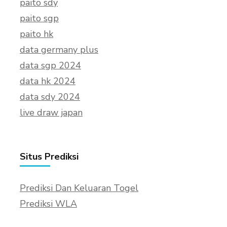
paito sdy
paito sgp
paito hk
data germany plus
data sgp 2024
data hk 2024
data sdy 2024
live draw japan
Situs Prediksi
Prediksi Dan Keluaran Togel
Prediksi WLA