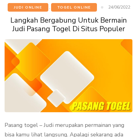
24/06/2022
JUDI ONLINE
,
TOGEL ONLINE
Langkah Bergabung Untuk Bermain
Judi Pasang Togel Di Situs Populer
Pasang togel – Judi merupakan permainan yang
bisa kamu lihat langsung. Apalagi sekarang ada