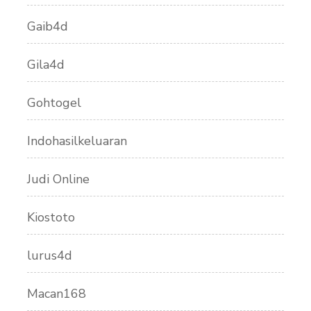
Gaib4d
Gila4d
Gohtogel
Indohasilkeluaran
Judi Online
Kiostoto
lurus4d
Macan168