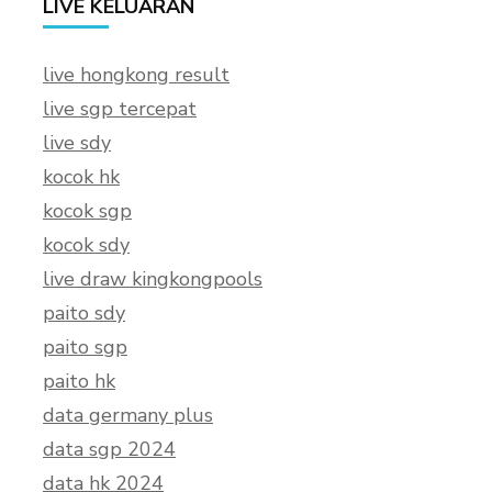
LIVE KELUARAN
live hongkong result
live sgp tercepat
live sdy
kocok hk
kocok sgp
kocok sdy
live draw kingkongpools
paito sdy
paito sgp
paito hk
data germany plus
data sgp 2024
data hk 2024