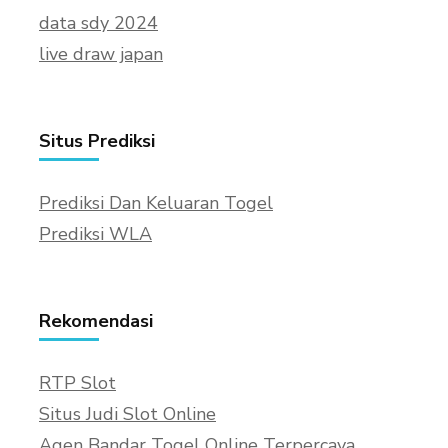
data sdy 2024
live draw japan
Situs Prediksi
Prediksi Dan Keluaran Togel
Prediksi WLA
Rekomendasi
RTP Slot
Situs Judi Slot Online
Agen Bandar Togel Online Terpercaya