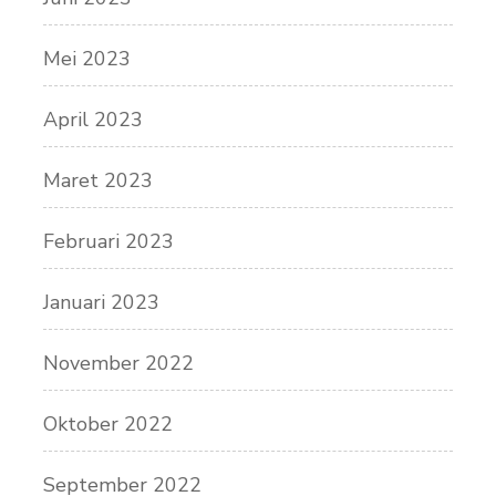
Mei 2023
April 2023
Maret 2023
Februari 2023
Januari 2023
November 2022
Oktober 2022
September 2022