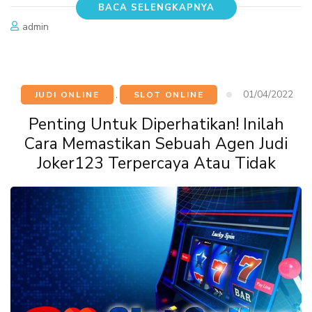
BACA SELENGKAPNYA
admin
01/04/2022
JUDI ONLINE
,
SLOT ONLINE
Penting Untuk Diperhatikan! Inilah
Cara Memastikan Sebuah Agen Judi
Joker123 Terpercaya Atau Tidak