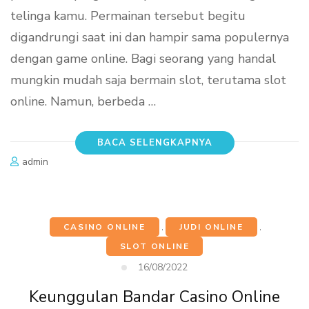
telinga kamu. Permainan tersebut begitu
digandrungi saat ini dan hampir sama populernya
dengan game online. Bagi seorang yang handal
mungkin mudah saja bermain slot, terutama slot
online. Namun, berbeda …
BACA SELENGKAPNYA
admin
CASINO ONLINE
,
JUDI ONLINE
,
SLOT ONLINE
16/08/2022
Keunggulan Bandar Casino Online