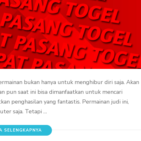
rmainan bukan hanya untuk menghibur diri saja. Akan
n pun saat ini bisa dimanfaatkan untuk mencari
n penghasilan yang fantastis. Permainan judi ini,
ter saja. Tetapi …
A SELENGKAPNYA