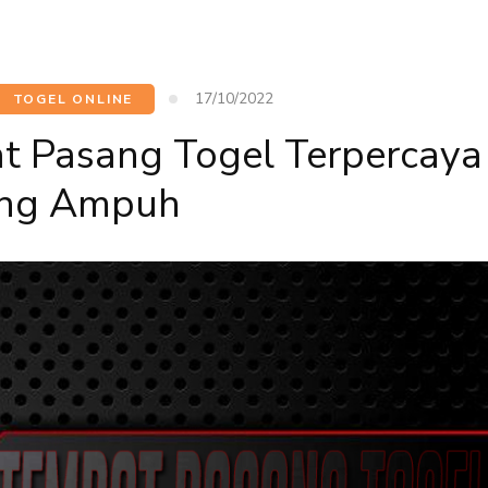
17/10/2022
TOGEL ONLINE
t Pasang Togel Terpercaya
ing Ampuh