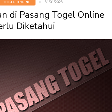
31/01/2023
TOGEL ONLINE
n di Pasang Togel Online
rlu Diketahui