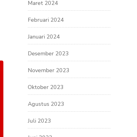
Maret 2024
Februari 2024
Januari 2024
Desember 2023
November 2023
Oktober 2023
Agustus 2023
Juli 2023