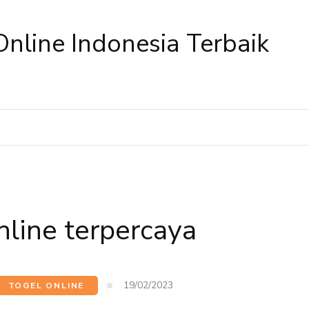
Online Indonesia Terbaik
nline terpercaya
19/02/2023
TOGEL ONLINE