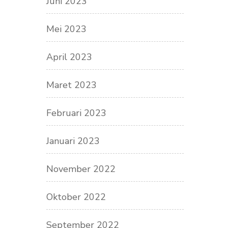
Juni 2023
Mei 2023
April 2023
Maret 2023
Februari 2023
Januari 2023
November 2022
Oktober 2022
September 2022