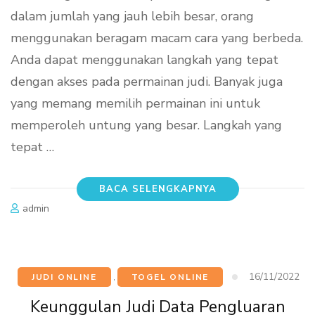
dalam jumlah yang jauh lebih besar, orang
menggunakan beragam macam cara yang berbeda.
Anda dapat menggunakan langkah yang tepat
dengan akses pada permainan judi. Banyak juga
yang memang memilih permainan ini untuk
memperoleh untung yang besar. Langkah yang
tepat …
BACA SELENGKAPNYA
admin
16/11/2022
JUDI ONLINE
,
TOGEL ONLINE
Keunggulan Judi Data Pengluaran