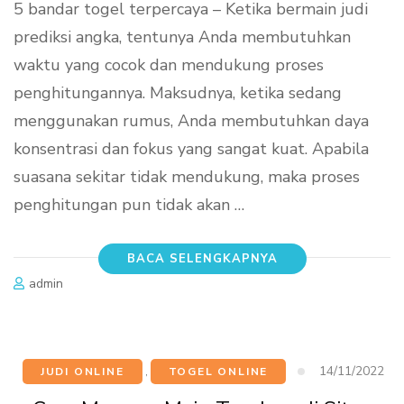
5 bandar togel terpercaya – Ketika bermain judi
prediksi angka, tentunya Anda membutuhkan
waktu yang cocok dan mendukung proses
penghitungannya. Maksudnya, ketika sedang
menggunakan rumus, Anda membutuhkan daya
konsentrasi dan fokus yang sangat kuat. Apabila
suasana sekitar tidak mendukung, maka proses
penghitungan pun tidak akan …
BACA SELENGKAPNYA
admin
14/11/2022
JUDI ONLINE
,
TOGEL ONLINE