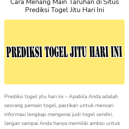
Cara Menang Main Taruhan di Situs
Prediksi Togel Jitu Hari Ini
Prediksi togel jitu hari ini – Apabila Anda adalah
seorang pemain togel, pastikan untuk mencari
informasi lengkap mengenai judi togel sendiri.
Jangan sampai Anda hanya memiliki ambisi untuk