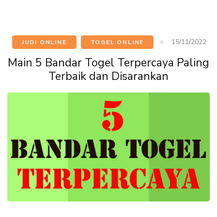
15/11/2022
JUDI ONLINE
,
TOGEL ONLINE
Main 5 Bandar Togel Terpercaya Paling
Terbaik dan Disarankan