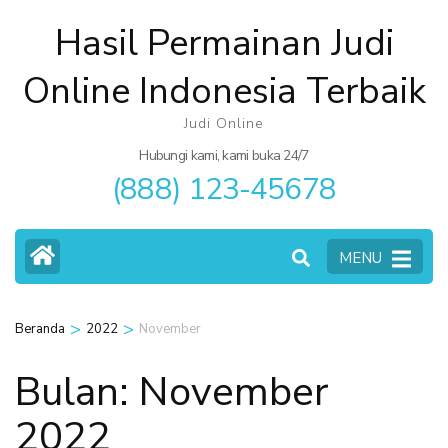
Lompat
Hasil Permainan Judi
ke
konten
Online Indonesia Terbaik
(Tekan
Judi Online
Enter)
Hubungi kami, kami buka 24/7
(888) 123-45678
MENU
>
>
Beranda
2022
November
Bulan:
November
2022