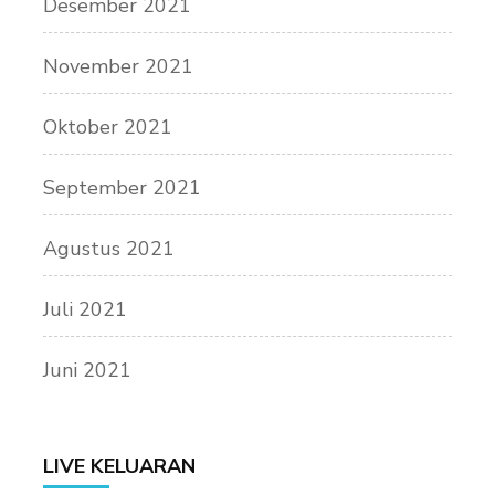
Desember 2021
November 2021
Oktober 2021
September 2021
Agustus 2021
Juli 2021
Juni 2021
LIVE KELUARAN