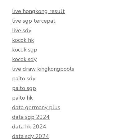
live hongkong result
live sgp tercepat
live sdy
kocok hk
kocok sgp
kocok sdy
live draw kingkongpools
paito sdy
paito sgp
paito hk
data germany plus
data sgp 2024
data hk 2024
data sdy 2024