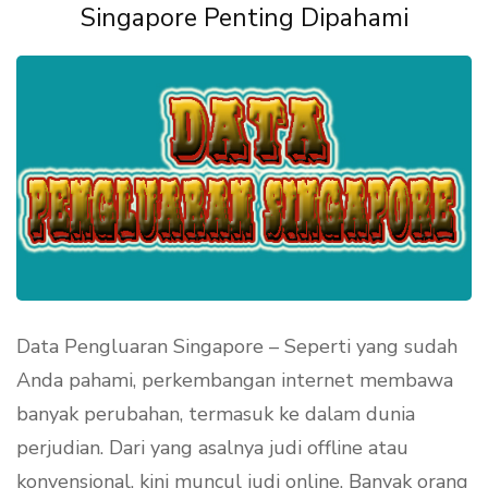
Singapore Penting Dipahami
Data Pengluaran Singapore – Seperti yang sudah
Anda pahami, perkembangan internet membawa
banyak perubahan, termasuk ke dalam dunia
perjudian. Dari yang asalnya judi offline atau
konvensional, kini muncul judi online. Banyak orang