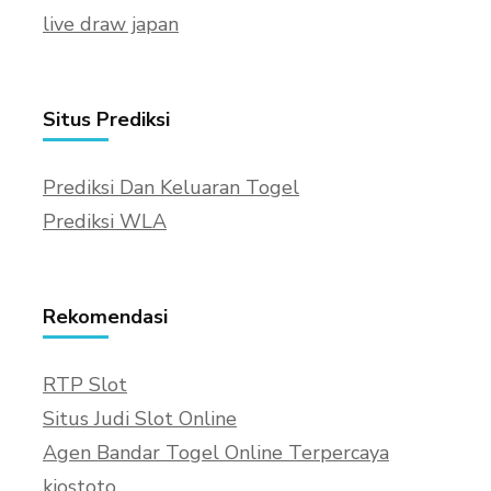
live draw japan
Situs Prediksi
Prediksi Dan Keluaran Togel
Prediksi WLA
Rekomendasi
RTP Slot
Situs Judi Slot Online
Agen Bandar Togel Online Terpercaya
kiostoto