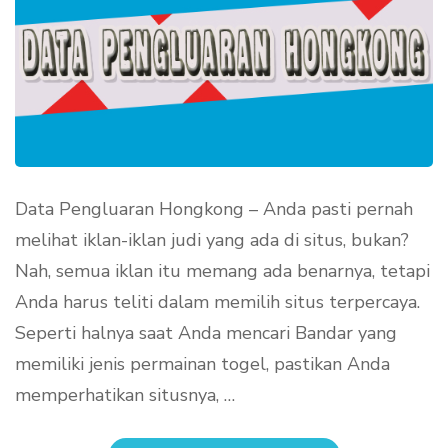
Data Pengluaran Hongkong – Anda pasti pernah
melihat iklan-iklan judi yang ada di situs, bukan?
Nah, semua iklan itu memang ada benarnya, tetapi
Anda harus teliti dalam memilih situs terpercaya.
Seperti halnya saat Anda mencari Bandar yang
memiliki jenis permainan togel, pastikan Anda
memperhatikan situsnya, …