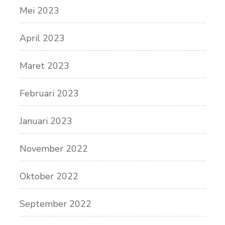
Mei 2023
April 2023
Maret 2023
Februari 2023
Januari 2023
November 2022
Oktober 2022
September 2022