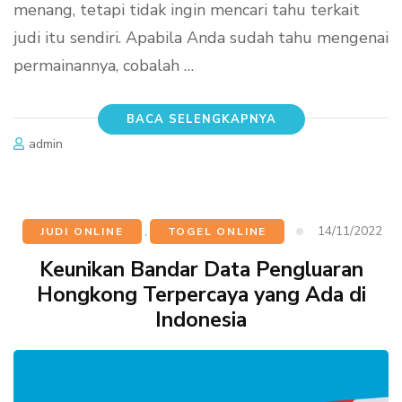
menang, tetapi tidak ingin mencari tahu terkait
judi itu sendiri. Apabila Anda sudah tahu mengenai
permainannya, cobalah …
BACA SELENGKAPNYA
admin
14/11/2022
JUDI ONLINE
,
TOGEL ONLINE
Keunikan Bandar Data Pengluaran
Hongkong Terpercaya yang Ada di
Indonesia