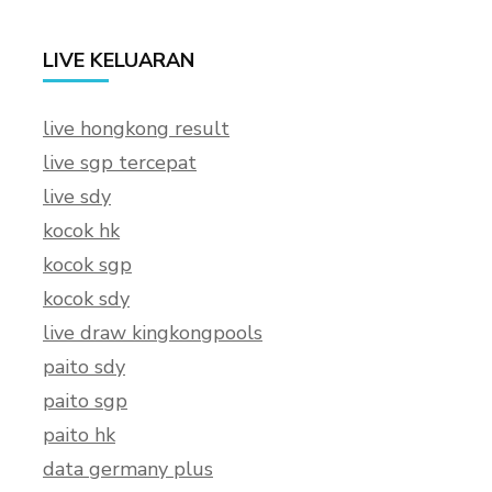
LIVE KELUARAN
live hongkong result
live sgp tercepat
live sdy
kocok hk
kocok sgp
kocok sdy
live draw kingkongpools
paito sdy
paito sgp
paito hk
data germany plus