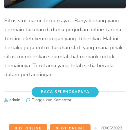
Situs slot gacor terpercaya – Banyak orang yang
bermain taruhan di dunia perjudian online karena
tergiur oleh keuntungan yang di berikan. Hal ini
berlaku juga untuk taruhan slot, yang mana pihak
situs memberikan sejumlah hal menarik untuk
pemainnya. Terutama yang telah setia berada
dalam pertandingan …
BACA SELENGKAPNYA
pada
admin
Tinggalkan Komentar
Keuntungan
Bermain
Taruhan
di
09/05/2023
JUDI ONLINE
,
SLOT ONLINE