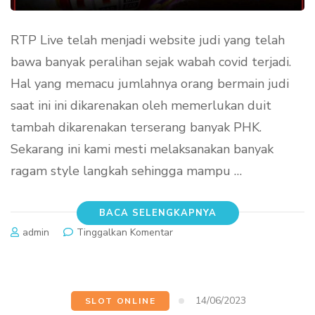
RTP Live telah menjadi website judi yang telah
bawa banyak peralihan sejak wabah covid terjadi.
Hal yang memacu jumlahnya orang bermain judi
saat ini ini dikarenakan oleh memerlukan duit
tambah dikarenakan terserang banyak PHK.
Sekarang ini kami mesti melaksanakan banyak
ragam style langkah sehingga mampu …
BACA SELENGKAPNYA
pada
admin
Tinggalkan Komentar
RTP
Live
Situs
Bocoran
14/06/2023
SLOT ONLINE
RTP