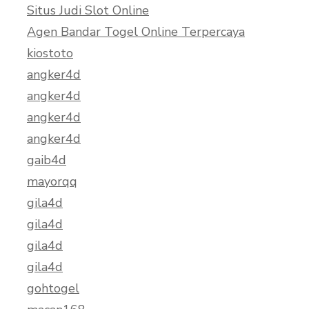
Situs Judi Slot Online
Agen Bandar Togel Online Terpercaya
kiostoto
angker4d
angker4d
angker4d
angker4d
gaib4d
mayorqq
gila4d
gila4d
gila4d
gila4d
gohtogel