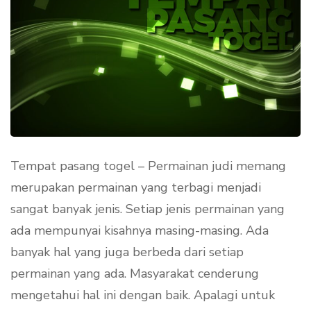
Tempat pasang togel – Permainan judi memang
merupakan permainan yang terbagi menjadi
sangat banyak jenis. Setiap jenis permainan yang
ada mempunyai kisahnya masing-masing. Ada
banyak hal yang juga berbeda dari setiap
permainan yang ada. Masyarakat cenderung
mengetahui hal ini dengan baik. Apalagi untuk