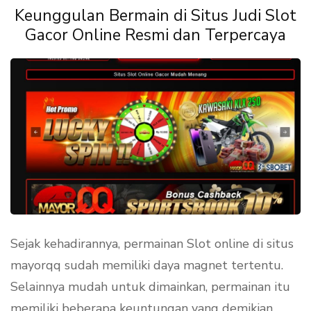
Slot
Keunggulan Bermain di Situs Judi Slot
Gacor
Gacor Online Resmi dan Terpercaya
Terlengkap
Hari
Ini
Sejak kehadirannya, permainan Slot online di situs
mayorqq sudah memiliki daya magnet tertentu.
Selainnya mudah untuk dimainkan, permainan itu
memiliki beberapa keuntungan yang demikian