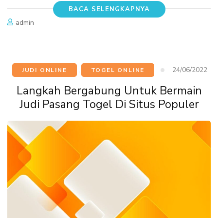
BACA SELENGKAPNYA
admin
24/06/2022
JUDI ONLINE
,
TOGEL ONLINE
Langkah Bergabung Untuk Bermain
Judi Pasang Togel Di Situs Populer