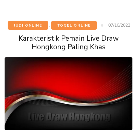
07/10/2022
JUDI ONLINE
,
TOGEL ONLINE
Karakteristik Pemain Live Draw
Hongkong Paling Khas