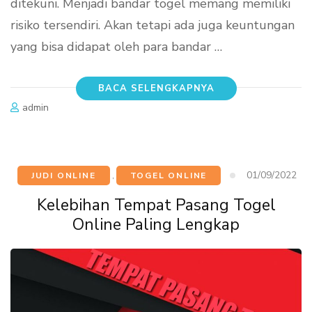
ditekuni. Menjadi bandar togel memang memiliki
risiko tersendiri. Akan tetapi ada juga keuntungan
yang bisa didapat oleh para bandar …
BACA SELENGKAPNYA
admin
01/09/2022
JUDI ONLINE
,
TOGEL ONLINE
Kelebihan Tempat Pasang Togel
Online Paling Lengkap