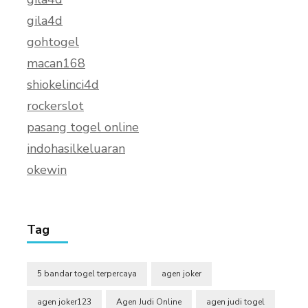
gila4d
gohtogel
macan168
shiokelinci4d
rockerslot
pasang togel online
indohasilkeluaran
okewin
Tag
5 bandar togel terpercaya
agen joker
agen joker123
Agen Judi Online
agen judi togel