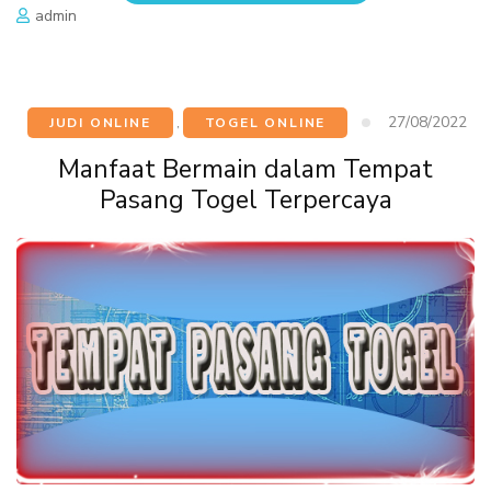
admin
27/08/2022
JUDI ONLINE
,
TOGEL ONLINE
Manfaat Bermain dalam Tempat
Pasang Togel Terpercaya