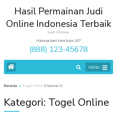
Lompat
Hasil Permainan Judi
ke
konten
Online Indonesia Terbaik
(Tekan
Judi Online
Enter)
Hubungi kami, kami buka 24/7
(888) 123-45678
MENU
>
(Halaman 3)
Beranda
Togel Online
Kategori:
Togel Online