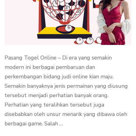
Pasang Togel Online – Di era yang semakin
modern ini berbagai pembaruan dan
perkembangan bidang judi online kian maju.
Semakin banyaknya jenis permainan yang diusung
tersebut menjadi perhatian banyak orang.
Perhatian yang teralihkan tersebut juga
disebabkan oleh unsur menarik yang dibawa oleh
berbagai game. Salah …