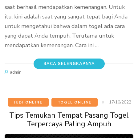
saat berhasil mendapatkan kemenangan. Untuk
itu, kini adalah saat yang sangat tepat bagi Anda
untuk mengetahui bahwa dalam togel ada cara
yang dapat Anda tempuh. Terutama untuk
mendapatkan kemenangan. Cara ini …
BACA SELENGKAPNYA
admin
17/10/2022
JUDI ONLINE
,
TOGEL ONLINE
Tips Temukan Tempat Pasang Togel
Terpercaya Paling Ampuh