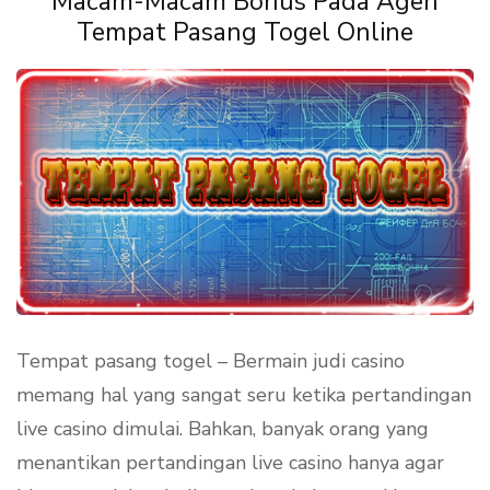
Macam-Macam Bonus Pada Agen
Tempat Pasang Togel Online
Tempat pasang togel – Bermain judi casino
memang hal yang sangat seru ketika pertandingan
live casino dimulai. Bahkan, banyak orang yang
menantikan pertandingan live casino hanya agar