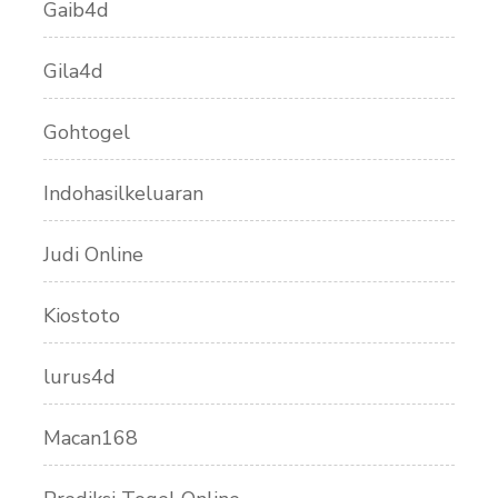
Gaib4d
Gila4d
Gohtogel
Indohasilkeluaran
Judi Online
Kiostoto
lurus4d
Macan168