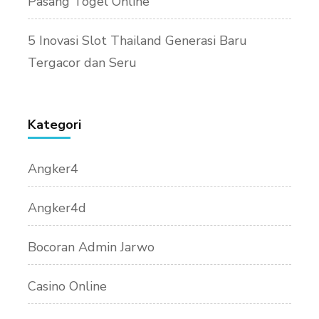
Pasang Togel Online
5 Inovasi Slot Thailand Generasi Baru
Tergacor dan Seru
Kategori
Angker4
Angker4d
Bocoran Admin Jarwo
Casino Online