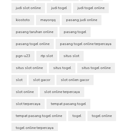
judi slot online
judi togel
judi togel online
kiostoto
mayorqq
pasang judi online
pasang taruhan online
pasang togel
pasang togel online
pasang togel online terpercaya
pgn-u23
rtp slot
situs slot
situs slot online
situs togel
situs togel online
slot
slot gacor
slot onlien gacor
slot online
slot online terpercaya
slot terpercaya
tempat pasang togel
tempat pasang togel online
togel
togel online
togel online terpercaya