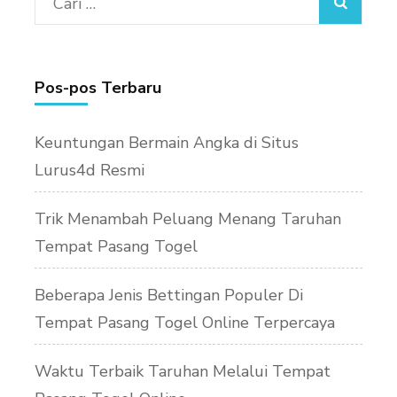
Cari
untuk:
Pos-pos Terbaru
Keuntungan Bermain Angka di Situs
Lurus4d Resmi
Trik Menambah Peluang Menang Taruhan
Tempat Pasang Togel
Beberapa Jenis Bettingan Populer Di
Tempat Pasang Togel Online Terpercaya
Waktu Terbaik Taruhan Melalui Tempat