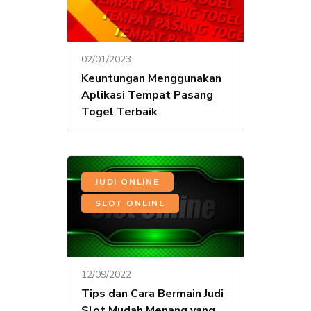
02/01/2023
Keuntungan Menggunakan
Aplikasi Tempat Pasang
Togel Terbaik
,
JUDI ONLINE
SLOT ONLINE
12/09/2022
Tips dan Cara Bermain Judi
Slot Mudah Menang yang