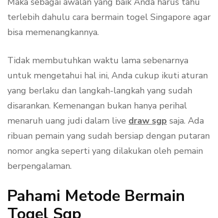
Maka sebagai awalan yang baik Anda harus tahu
terlebih dahulu cara bermain togel Singapore agar
bisa memenangkannya.
Tidak membutuhkan waktu lama sebenarnya
untuk mengetahui hal ini, Anda cukup ikuti aturan
yang berlaku dan langkah-langkah yang sudah
disarankan. Kemenangan bukan hanya perihal
menaruh uang judi dalam live
draw sgp
saja. Ada
ribuan pemain yang sudah bersiap dengan putaran
nomor angka seperti yang dilakukan oleh pemain
berpengalaman.
Pahami Metode Bermain
Togel Sgp