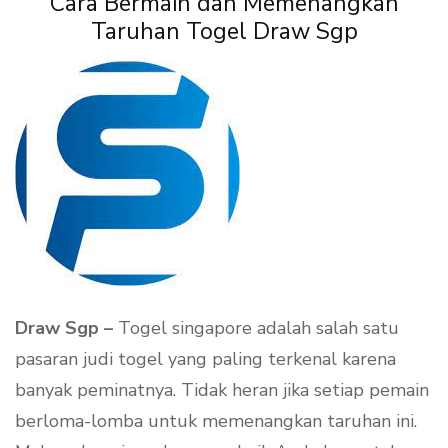
Cara Bermain dan Memenangkan
Taruhan Togel Draw Sgp
Draw Sgp –
Togel singapore adalah salah satu
pasaran judi togel yang paling terkenal karena
banyak peminatnya. Tidak heran jika setiap pemain
berloma-lomba untuk memenangkan taruhan ini.