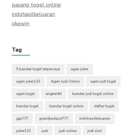
pasang togel online
indohasilkeluaran
okewin
Tag
5 bandar togel terpercaya
agen joker
agen joker123
Agen Judi Online
agen judi togel
agen togel
angker4d
bandar judi togel online
bandar togel
bandar togel online
daftar togel
gjp777
grandjackpot777
indohasilkeluaran
joker123
judi
judi online
judi slot