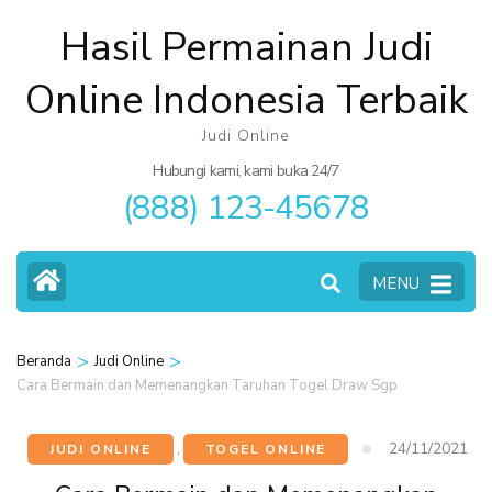
Lompat
Hasil Permainan Judi
ke
konten
Online Indonesia Terbaik
(Tekan
Judi Online
Enter)
Hubungi kami, kami buka 24/7
(888) 123-45678
MENU
>
>
Beranda
Judi Online
Cara Bermain dan Memenangkan Taruhan Togel Draw Sgp
24/11/2021
JUDI ONLINE
,
TOGEL ONLINE