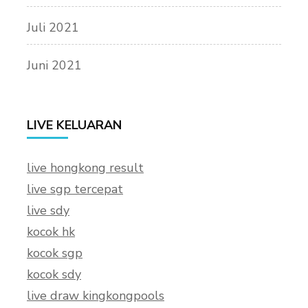
Juli 2021
Juni 2021
LIVE KELUARAN
live hongkong result
live sgp tercepat
live sdy
kocok hk
kocok sgp
kocok sdy
live draw kingkongpools