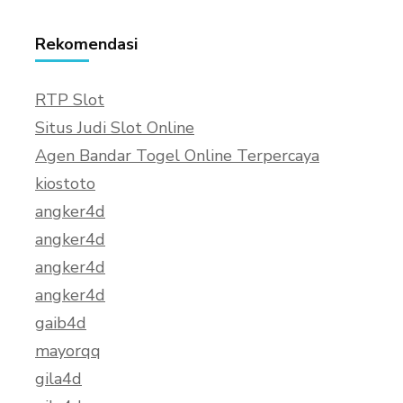
Rekomendasi
RTP Slot
Situs Judi Slot Online
Agen Bandar Togel Online Terpercaya
kiostoto
angker4d
angker4d
angker4d
angker4d
gaib4d
mayorqq
gila4d