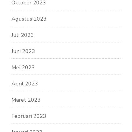
Oktober 2023
Agustus 2023
Juli 2023
Juni 2023
Mei 2023
April 2023
Maret 2023
Februari 2023