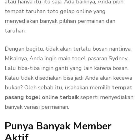
atau hanya itu-itu saja. Ada baiknya, Anda pilih
tempat taruhan toto gelap online yang
menyediakan banyak pilihan permainan dan
taruhan.
Dengan begitu, tidak akan terlalu bosan nantinya.
Misalnya, Anda ingin main togel pasaran Sydney.
Lalu tiba-tiba ingin ganti yang lain karena bosan.
Kalau tidak disediakan bisa jadi Anda akan kecewa
bukan? Oleh sebab itu, usahakan memilih
tempat
pasang togel online terbaik
seperti menyediakan
banyak variasi permainan.
Punya Banyak Member
Aktif