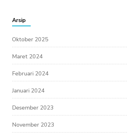
Arsip
Oktober 2025
Maret 2024
Februari 2024
Januari 2024
Desember 2023
November 2023