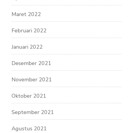
Maret 2022
Februari 2022
Januari 2022
Desember 2021
November 2021
Oktober 2021
September 2021
Agustus 2021