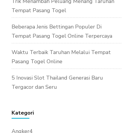
Trik Menambah Peluang Menang Taruhan
Tempat Pasang Togel
Beberapa Jenis Bettingan Populer Di
Tempat Pasang Togel Online Terpercaya
Waktu Terbaik Taruhan Melalui Tempat
Pasang Togel Online
5 Inovasi Slot Thailand Generasi Baru
Tergacor dan Seru
Kategori
Angker4