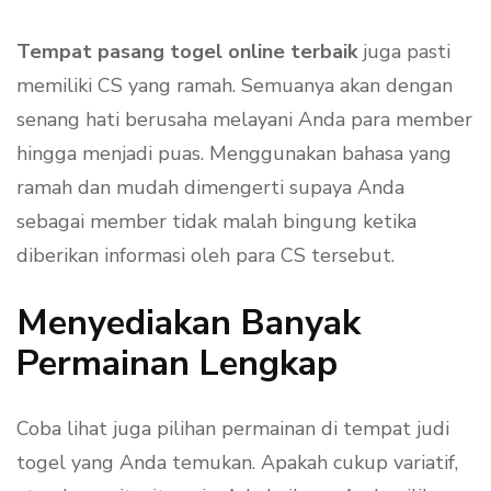
Tempat pasang togel online terbaik
juga pasti
memiliki CS yang ramah. Semuanya akan dengan
senang hati berusaha melayani Anda para member
hingga menjadi puas. Menggunakan bahasa yang
ramah dan mudah dimengerti supaya Anda
sebagai member tidak malah bingung ketika
diberikan informasi oleh para CS tersebut.
Menyediakan Banyak
Permainan Lengkap
Coba lihat juga pilihan permainan di tempat judi
togel yang Anda temukan. Apakah cukup variatif,