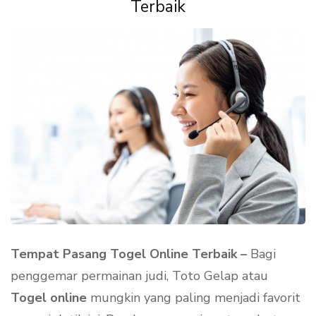
Terbaik
Tempat Pasang Togel Online Terbaik –
Bagi
penggemar permainan judi, Toto Gelap atau
Togel online
mungkin yang paling menjadi favorit