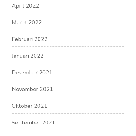
April 2022
Maret 2022
Februari 2022
Januari 2022
Desember 2021
November 2021
Oktober 2021
September 2021