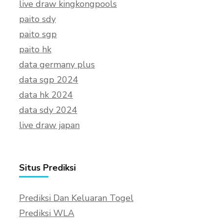
live draw kingkongpools
paito sdy
paito sgp
paito hk
data germany plus
data sgp 2024
data hk 2024
data sdy 2024
live draw japan
Situs Prediksi
Prediksi Dan Keluaran Togel
Prediksi WLA