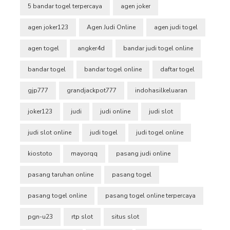
5 bandar togel terpercaya
agen joker
agen joker123
Agen Judi Online
agen judi togel
agen togel
angker4d
bandar judi togel online
bandar togel
bandar togel online
daftar togel
gjp777
grandjackpot777
indohasilkeluaran
joker123
judi
judi online
judi slot
judi slot online
judi togel
judi togel online
kiostoto
mayorqq
pasang judi online
pasang taruhan online
pasang togel
pasang togel online
pasang togel online terpercaya
pgn-u23
rtp slot
situs slot