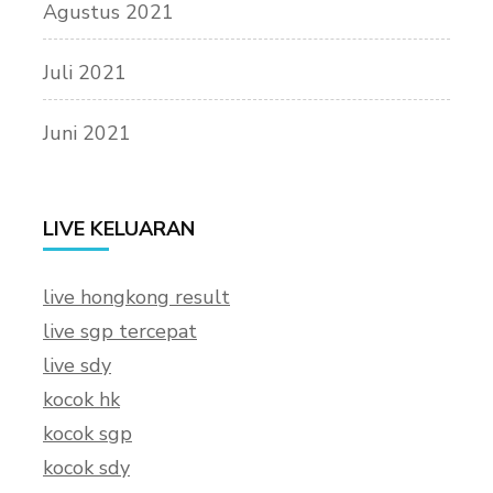
Agustus 2021
Juli 2021
Juni 2021
LIVE KELUARAN
live hongkong result
live sgp tercepat
live sdy
kocok hk
kocok sgp
kocok sdy