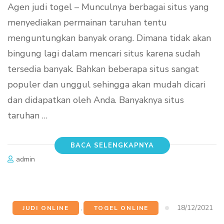
Agen judi togel – Munculnya berbagai situs yang
menyediakan permainan taruhan tentu
menguntungkan banyak orang. Dimana tidak akan
bingung lagi dalam mencari situs karena sudah
tersedia banyak. Bahkan beberapa situs sangat
populer dan unggul sehingga akan mudah dicari
dan didapatkan oleh Anda. Banyaknya situs
taruhan …
BACA SELENGKAPNYA
admin
18/12/2021
JUDI ONLINE
,
TOGEL ONLINE