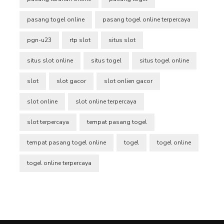
pasang togel online
pasang togel online terpercaya
pgn-u23
rtp slot
situs slot
situs slot online
situs togel
situs togel online
slot
slot gacor
slot onlien gacor
slot online
slot online terpercaya
slot terpercaya
tempat pasang togel
tempat pasang togel online
togel
togel online
togel online terpercaya