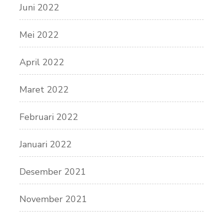
Juni 2022
Mei 2022
April 2022
Maret 2022
Februari 2022
Januari 2022
Desember 2021
November 2021