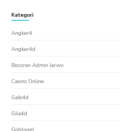
Kategori
Angker4
Angker4d
Bocoran Admin Jarwo
Casino Online
Gaib4d
Gila4d
Gohtogel