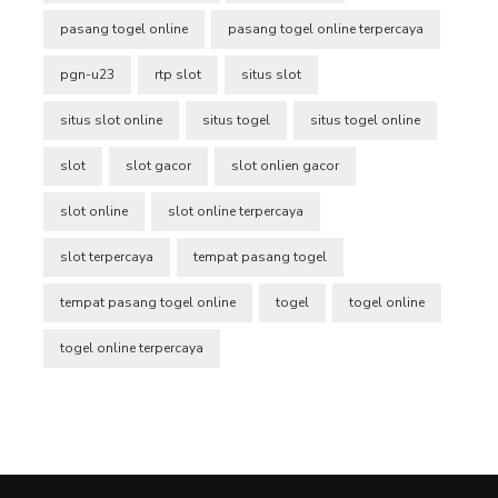
pasang togel online
pasang togel online terpercaya
pgn-u23
rtp slot
situs slot
situs slot online
situs togel
situs togel online
slot
slot gacor
slot onlien gacor
slot online
slot online terpercaya
slot terpercaya
tempat pasang togel
tempat pasang togel online
togel
togel online
togel online terpercaya