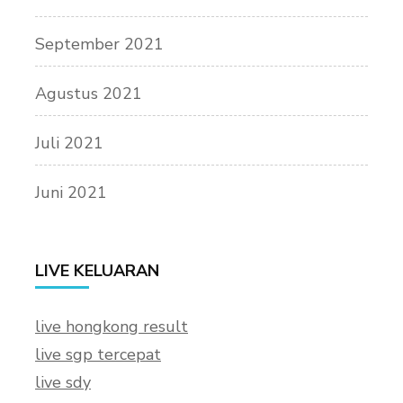
September 2021
Agustus 2021
Juli 2021
Juni 2021
LIVE KELUARAN
live hongkong result
live sgp tercepat
live sdy