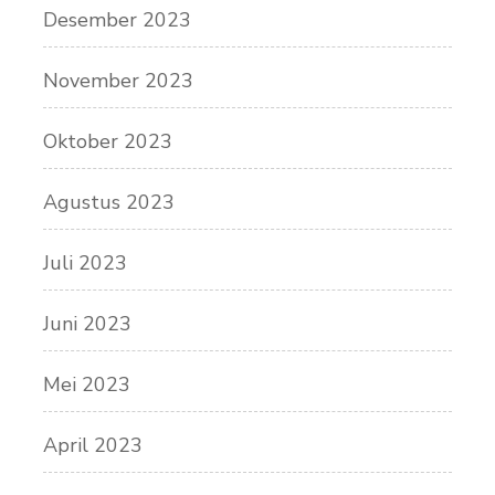
Desember 2023
November 2023
Oktober 2023
Agustus 2023
Juli 2023
Juni 2023
Mei 2023
April 2023