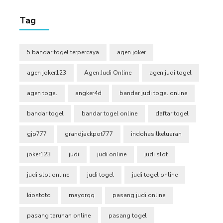
Tag
5 bandar togel terpercaya
agen joker
agen joker123
Agen Judi Online
agen judi togel
agen togel
angker4d
bandar judi togel online
bandar togel
bandar togel online
daftar togel
gjp777
grandjackpot777
indohasilkeluaran
joker123
judi
judi online
judi slot
judi slot online
judi togel
judi togel online
kiostoto
mayorqq
pasang judi online
pasang taruhan online
pasang togel