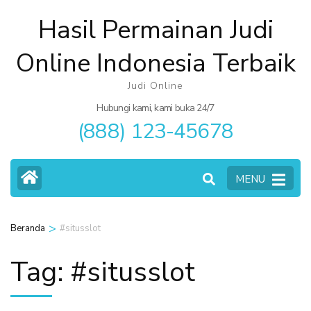
Lompat
Hasil Permainan Judi
ke
konten
Online Indonesia Terbaik
(Tekan
Judi Online
Enter)
Hubungi kami, kami buka 24/7
(888) 123-45678
MENU
>
Beranda
#situsslot
Tag:
#situsslot