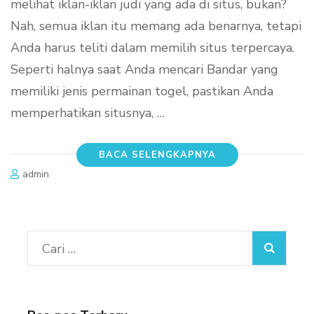
melihat iklan-iklan judi yang ada di situs, bukan?
Nah, semua iklan itu memang ada benarnya, tetapi
Anda harus teliti dalam memilih situs terpercaya.
Seperti halnya saat Anda mencari Bandar yang
memiliki jenis permainan togel, pastikan Anda
memperhatikan situsnya, …
BACA SELENGKAPNYA
admin
Cari
untuk: