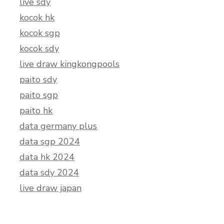
live sdy
kocok hk
kocok sgp
kocok sdy
live draw kingkongpools
paito sdy
paito sgp
paito hk
data germany plus
data sgp 2024
data hk 2024
data sdy 2024
live draw japan