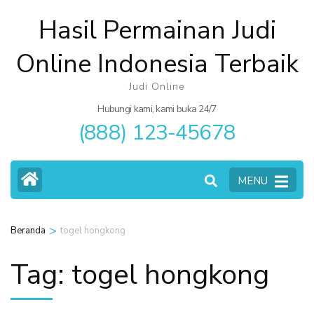
Lompat
Hasil Permainan Judi
ke
konten
Online Indonesia Terbaik
(Tekan
Judi Online
Enter)
Hubungi kami, kami buka 24/7
(888) 123-45678
MENU
>
Beranda
togel hongkong
Tag:
togel hongkong